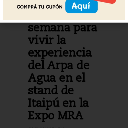
Último fin de
semana para
vivir la
experiencia
del Arpa de
Agua en el
stand de
Itaipú en la
Expo MRA