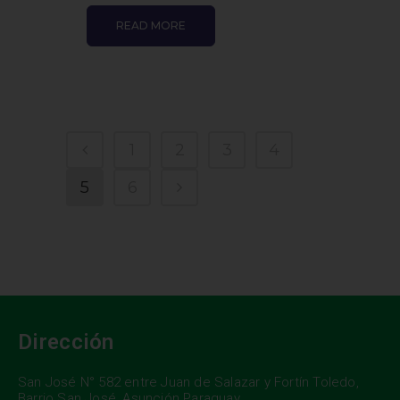
READ MORE
1
2
3
4
5
6
Dirección
San José N° 582 entre Juan de Salazar y Fortín Toledo,
Barrio San José, Asunción Paraguay