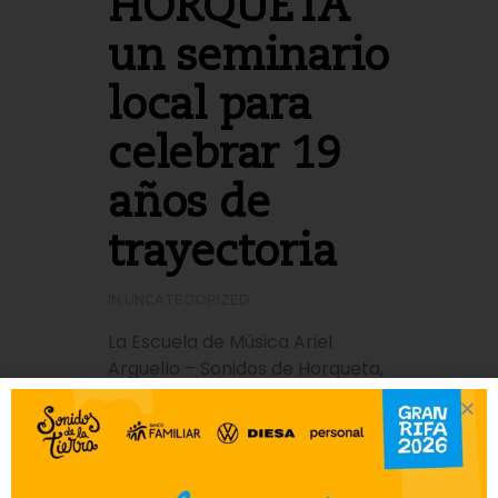
HORQUETA”
un seminario
local para
celebrar 19
años de
trayectoria
IN
UNCATEGORIZED
La Escuela de Música Ariel
Arguello – Sonidos de Horqueta,
realizó el pasado fin de semana,
un seminario local para
celebrar su 19° aniversario, bajo
el lema “Suena Horqueta”,