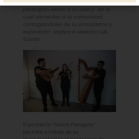
de la práctica instrumental que los
participan llevan a su vida y de la
cual alimentan a la comunidad,
contagiándoles de su entusiasmo y
esperanza”,
explica el Maestro Luis
Szarán.
El proyecto “Suena Paraguay”
permite a través de su