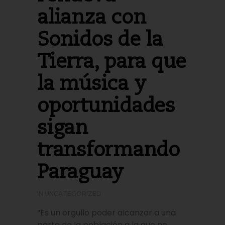
alianza con
Sonidos de la
Tierra, para que
la música y
oportunidades
sigan
transformando
Paraguay
IN
UNCATEGORIZED
“Es un orgullo poder alcanzar a una
parte de la población a la que no