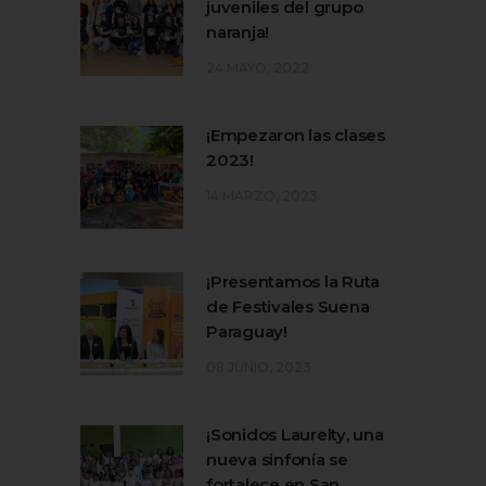
juveniles del grupo
naranja!
24 MAYO, 2022
¡Empezaron las clases
2023!
14 MARZO, 2023
¡Presentamos la Ruta
de Festivales Suena
Paraguay!
08 JUNIO, 2023
¡Sonidos Laurelty, una
nueva sinfonía se
fortalece en San