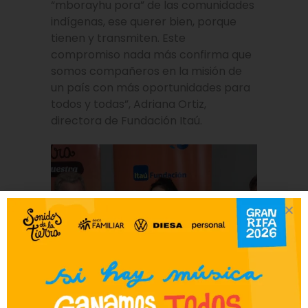
“mborayhu pora” de las comunidades
indígenas, ese querer bien, porque
tienen y transmiten. Este
compromiso nada más confirma que
somos compañeros en la misión de
un país con más oportunidades para
todos y todas”, Adriana Ortiz,
directora de Fundación Itaú.