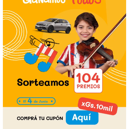
La alianza se materializó con la firma
de un convenio, en la nueva Sede de
Sonidos de la Tierra, San José N° 582
casi Toledo, donde en presencia de
invitados especiales, ambas
instituciones oficializaron la
continuidad del proyecto que
impacta directamente en cada una
de las más de 60 escuelas
comunitarias de música que integran
la Red Sonidos de la Tierra.
“La Red SdT es una red de personas
y comunidades donde los pueblos
se conectan y donde más que
buenos músicos, buscamos formar
buenas personas a través de valores